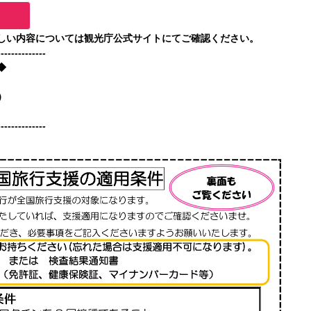
しい内容については観光庁公式サイトにてご確認ください。
--------------
◆
0）
--------------