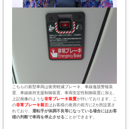
こちらの新型車両は衝突軽減ブレーキ、車線逸脱警報装
置、車線維持支援制御装置、車両安定性制御装置に加え、
上記画像のような
非常ブレーキ装置
が付いております。こ
の
非常ブレーキ装
置
はお客様の座席の前方に2カ所設置さ
れており、
運転手が体調不良等になっている場合にはお客
様の判断で車両を停止させる
ことができます。