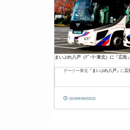
まいぷれ八戸（ﾃﾞｰﾘｰ東北）に「広
デーリー東北
「まいぷれ八戸」
に
広
2019年09月02日